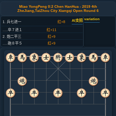
Miao YongPeng 0:2 Chen HanHua - 2019 4th
ZheJiang,TaiZhou City Xiangqi Open Round 6
variation
AI支招
1. 兵七进一
红+8
.....卒７进１
红+11
2. 炮二平三
红+9
.....砲８平５
红+9
3. 相七进五
红+0
.....马８进７
红+0
4. 炮三进三
黑+4
.....砲５进４
黑+2
5. 仕六进五
黑+2
.....象３进５
黑+1
6. 炮三进一
黑+8
炮三退一
.....车９平８
黑+6
砲５退１
7. 马二进三
黑+8
.....砲５退１
黑+5