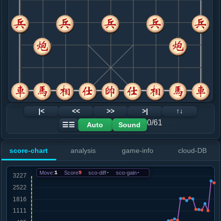
8. 车九进一
红+4
.....车１平４
红+11
车１平８
9. 炮八平三
红+5
.....士６进５
红+19
10. 兵九进一
红+4
车九平四
.....车４进４
红+23
车４进３
11. 车九平四
红+3
兵三进一
.....车４平１
红+3
12. 炮三平四
红+0
车四进三
|<
<<
>>
>|
↑↓
.....砲８平９
红+3
0/61
Auto
Sound
☰☰
13. 车二进五
红+1
.....马７退８
红+3
score-chart
analysis
game-info
cloud-DB
14. 车四进三
红+1
.....卒１进１
红+4
车１平６
Move:
1
Score
9
sco-diff
-
sco-gain
-
15. 炮五进四
红+4
.....砲９平７
红+13
车１平６
16. 炮五平九
红+17
.....车１平６
红+14