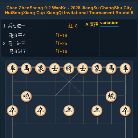
Chao ZhenSheng 0:2 WanKe - 2026 JiangSu ChangShu City
HuiSongXiang Cup XiangQi Invitational Tournament Round 9
variation
AI支招
1. 兵七进一
红+8
.....砲８平４
红+19
2. 马二进三
红+25
.....马８进７
红+16
3. 车一平二
红+14
.....车９平８
红+13
4. 炮二进四
红+19
.....马２进１
红+29
5. 炮八平五
红+6
.....车１平２
红+12
卒７进１
6. 马八进七
红+8
兵三进一
.....卒７进１
红+23
7. 马七进六
红+5
炮二平三
.....象７进５
红+9
砲４进２