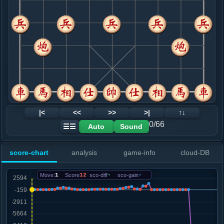
8. 车七进四
红+143
马三进四
.....马３进４
红+101
9. 车七进一
红+17
炮二进四
.....砲８进２
红+7
10. 马三进二
红+6
马六进七
.....象３进５
红+5
11. 车七平八
红+4
.....马４进３
红+73
砲２进５
12. 车八进二
红+71
|<
<<
>>
>|
↑↓
.....马３进４
红+77
0/66
Auto
Sound
☰☰
13. 车一进一
红+92
.....马４退２
红+85
score-chart
analysis
game-info
cloud-DB
14. 炮二平八
红+66
.....士６进５
红+88
Move:
1
Score
12
sco-diff
-
sco-gain
-
15. 马二退四
红+75
.....车９平７
红+72
16. 车一平二
红+79
.....砲８退４
红+247
车１平３