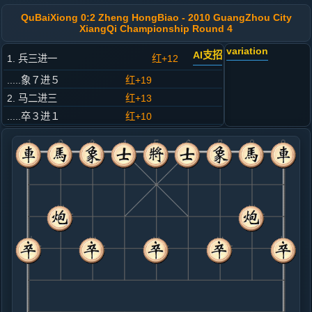
QuBaiXiong 0:2 Zheng HongBiao - 2010 GuangZhou City
XiangQi Championship Round 4
variation
AI支招
1. 兵三进一
红+12
.....象７进５
红+19
2. 马二进三
红+13
.....卒３进１
红+10
3. 相七进五
红+6
.....马２进３
红+7
4. 马八进六
红+9
.....马８进７
红+40
5. 车九平七
红+50
.....卒７进１
红+345
马３进４
6. 兵三进一
红+320
.....象５进７
红+515
7. 兵七进一
红+350
.....卒３进１
红+349