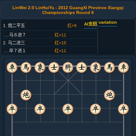
LinWei 2:0 LinHuiYu - 2012 GuangXi Province Xiangqi
Championships Round 6
variation
AI支招
1. 炮二平五
红+9
.....马８进７
红+11
2. 马二进三
红+15
.....卒７进１
红+11
3. 车一平二
红+7
.....砲８进２
红+41
4. 马八进七
红+29
.....马２进３
红+34
5. 车九进一
红+19
.....砲２退１
红+26
象３进５
6. 车二进一
红+21
车二进四
.....象７进５
红+20
7. 兵七进一
红+3
兵五进一
.....砲２平８
红+3
卒３进１