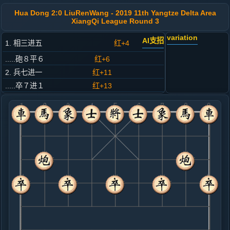
Hua Dong 2:0 LiuRenWang - 2019 11th Yangtze Delta Area
XiangQi League Round 3
variation
AI支招
1. 相三进五
红+4
.....砲８平６
红+6
2. 兵七进一
红+11
.....卒７进１
红+13
3. 马八进七
红+28
.....马８进７
红+22
4. 马七进六
红+14
.....马２进３
红+83
5. 马二进三
红+7
.....车９平８
红+9
6. 车一平二
红+7
.....车８进４
红+8
车８进６
7. 炮八平七
红+8
炮八平六
.....象３进５
红+6