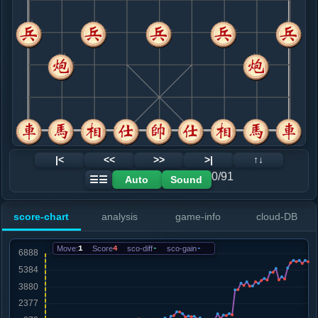
8. 车六进三
红+0
炮八进二
.....象３进５
红+0
车１进１
9. 炮二平一
红+2
.....车８进５
红+2
10. 马三退二
红+2
.....砲２平１
红+5
车１进１
11. 马二进三
红+1
兵七进一
.....车１平２
红+3
砲１进４
12. 炮八平七
黑+4
马三进二
|<
<<
>>
>|
↑↓
.....士４进５
红+4
砲１进４
0/91
Auto
Sound
☰☰
13. 仕四进五
红+0
兵七进一
.....车２平４
红+6
砲１进４
score-chart
analysis
game-info
cloud-DB
14. 车六平八
红+4
.....砲１进４
红+7
车４平２
Move:
1
Score
4
sco-diff
-
sco-gain
-
15. 兵七进一
红+7
.....卒３进１
红+389
马３进１
16. 车八退一
红+351
.....卒３进１
红+971
卒１进１