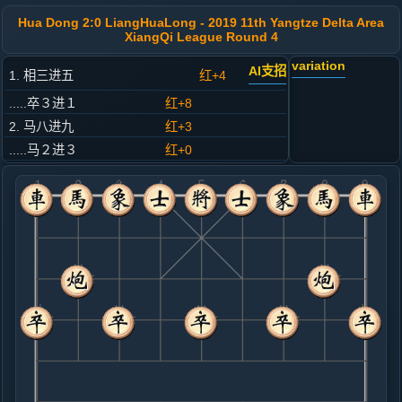
Hua Dong 2:0 LiangHuaLong - 2019 11th Yangtze Delta Area
XiangQi League Round 4
variation
AI支招
1. 相三进五
红+4
.....卒３进１
红+8
2. 马八进九
红+3
.....马２进３
红+0
3. 车九进一
黑+3
.....马８进７
红+3
4. 兵三进一
红+4
.....砲８平９
红+5
5. 马二进三
红+4
.....车９平８
红+2
6. 车一平二
红+2
.....车８进４
红+0
车８进６
7. 车九平六
黑+3
车九平七
.....卒１进１
红+8
车１进１