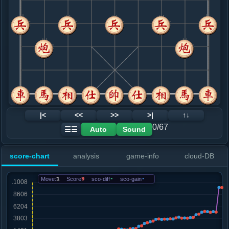
8. 车九平八
红+4
兵五进一
.....卒３进１
红+4
9. 车八进四
红+0
.....卒３进１
红+0
10. 车八平七
红+2
.....马３进２
红+10
马３进４
11. 炮九进四
红+4
车四进五
.....车８进１
红+4
12. 车七进二
红+3
兵九进一
|<
<<
>>
>|
↑↓
.....车８平４
红+4
0/67
Auto
Sound
☰☰
13. 车七平八
红+1
车四进三
.....士４进５
红+86
车２进１
score-chart
analysis
game-info
cloud-DB
14. 兵三进一
红+64
.....车２进１
红+73
Move:
1
Score
9
sco-diff
-
sco-gain
-
15. 兵三进一
红+112
.....砲２平３
红+1385
象５进７
16. 车八进二
红+1759
.....砲３进７
红+1704
车４平２