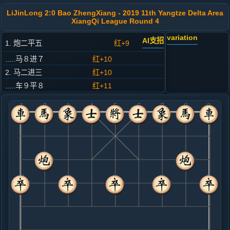
LiJinLong 2:0 Bao ZhengXiang - 2019 11th Yangtze Delta Area
XiangQi League Round 4
variation
AI支招
1. 炮二平五
红+9
.....马８进７
红+10
2. 马二进三
红+10
.....车９平８
红+11
3. 兵七进一
红+6
.....卒７进１
红+11
4. 马八进七
红+8
.....马２进３
红+9
5. 车一进一
红+4
.....象３进５
红+2
砲２进４
6. 车一平四
红+5
车一平六
.....砲８进２
红+4
砲８平９
7. 炮八平九
红+2
.....车１平２
红+5
卒３进１