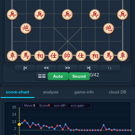
8. 车二进四
红+7
马七进六
.....车４进５
红+7
车４进６
9. 马三退五
红+1
.....车４平２
红+9
10. 车九平六
红+3
兵三进一
.....砲８平９
红+0
11. 车二进五
红+0
.....马７退８
红+1
12. 兵三进一
红+0
|<
<<
>>
>|
↑↓
.....卒７进１
红+0
0/42
Auto
Sound
☰☰
13. 炮八平三
红+0
.....车２退２
红+0
score-chart
analysis
game-info
cloud-DB
14. 车六进五
红+0
.....士６进５
红+0
Move:
1
Score
9
sco-diff
-
sco-gain
-
15. 马七进六
红+0
.....车２平７
红+0
马８进７
16. 相三进一
红+0
炮三平一
.....砲２进５
红+8
马８进６