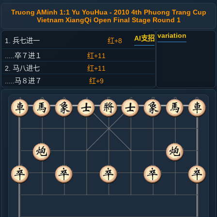
Truong AMinh 1:1 Yu YouHua - 2010 4th Phuong Trang Cup
Vietnam XiangQi Open Final Stage Round 1
variation
AI支招
1. 兵七进一
红+8
.....卒７进１
红+11
2. 马八进七
红+11
.....马８进７
红+9
3. 炮八平九
红+6
.....马２进３
红+10
4. 车九平八
红+8
.....车１平２
红+9
5. 炮二平五
红+4
.....车９平８
红+6
车９进１
6. 马二进三
红+0
.....砲２进６
红+2
7. 车一平二
红+0
.....砲８进４
红+2