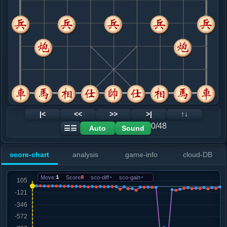
8. 马七进六
黑+8
炮五平四
.....象３进５
红+0
象７进５
9. 仕四进五
黑+9
马六进七
.....砲２退１
红+0
士４进５
10. 兵九进一
黑+6
马六退七
.....卒３进１
黑+4
士４进５
11. 兵七进一
黑+2
.....象５进３
黑+2
12. 相三进一
黑+51
马六退七
|<
<<
>>
>|
↑↓
.....象７进５
黑+7
象３退５
0/48
Auto
Sound
☰☰
13. 兵五进一
黑+43
马六退七
.....士６进５
黑+40
score-chart
analysis
game-info
cloud-DB
14. 兵一进一
黑+71
相一退三
.....马３进４
黑+11
车２进３
Move:
1
Score
8
sco-diff
-
sco-gain
-
15. 炮九进四
黑+16
.....马４进６
黑+12
象３退１
16. 马三退四
黑+16
.....车２进５
黑+16