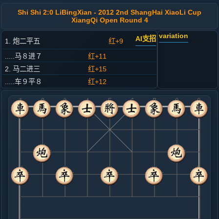
Shi Shi 2:0 LiBingXian - 2012 2nd ShangHai XiaoLi Cup
XiangQi Open Round 4
variation
AI支招
1. 炮二平五
红+9
.....马８进７
红+11
2. 马二进三
红+15
.....车９平８
红+12
3. 兵七进一
红+6
.....卒７进１
红+11
4. 马八进七
红+8
.....马２进３
红+9
5. 炮八进二
红+3
.....马７进８
红+2
6. 马七进六
红+3
.....象３进５
红+0
车１进１
7. 车一进一
黑+1
.....马８进７
红+0