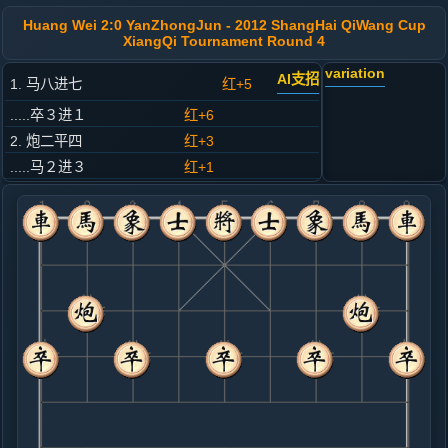
Huang Wei 2:0 YanZhongJun - 2012 ShangHai QiWang Cup
XiangQi Tournament Round 4
variation
AI支招
1. 马八进七
红+5
.....卒３进１
红+6
2. 炮二平四
红+3
.....马２进３
红+1
3. 马二进三
红+0
.....砲８平５
红+370
4. 车一平二
红+71
.....马８进７
红+550
5. 仕六进五
红+3
.....卒７进１
红+44
车９平８
6. 相七进五
红+0
炮四进五
.....车９进１
红+161
砲２平１
7. 车二进四
红+213
.....车９平４
红+341
砲２平１