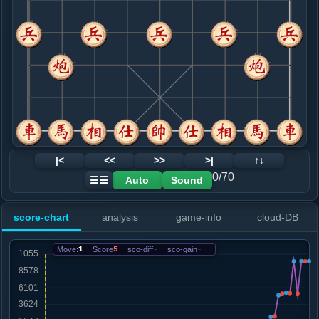
8. 炮四进五
红+265
兵七进一
.....车４平３
红+261
9. 兵七进一
红+45
兵三进一
.....士４进５
红+46
10. 炮四退一
红+0
炮四进一
.....马３进４
红+1
11. 炮四平三
红+2
.....象７进９
红+0
12. 车九平六
红+2
|<
<<
>>
>|
↑↓
.....砲２进２
红+3
马４进３
0/70
Auto
Sound
☰☰
13. 兵七进一
红+0
炮八退一
.....车３进３
红+1
score-chart
analysis
game-info
cloud-DB
14. 马七进六
黑+1
.....砲５平４
红+1
Move:
1
Score
5
sco-diff
-
sco-gain
-
15. 车六平七
红+0
.....车３进５
红+0
16. 相五退七
红+0
.....砲２平３
红+4
砲２进１