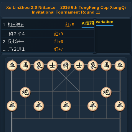
Xu LinZhou 2:0 NiBanLei - 2016 6th TongFeng Cup XiangQi
Invitational Tournament Round 11
variation
AI支招
1. 相三进五
红+5
.....砲２平４
红+9
2. 兵七进一
红+6
.....马２进１
红+7
3. 马八进七
红+5
.....车１平２
红+5
4. 车九平八
红+5
.....车２进４
红+10
5. 炮八平九
红+15
.....车２平４
红+8
车２进５
6. 兵三进一
红+1
炮二平四
.....象７进５
红+5
7. 马二进三
红+3
.....马８进７
红+21
卒７进１