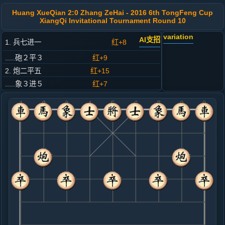
Huang XueQian 2:0 Zhang ZeHai - 2016 6th TongFeng Cup
XiangQi Invitational Tournament Round 10
variation
AI支招
1. 兵七进一
红+8
.....砲２平３
红+9
2. 炮二平五
红+15
.....象３进５
红+7
3. 马八进九
红+8
.....车９进１
红+7
4. 炮五进四
红+1
.....士４进５
红+3
5. 马二进三
红+0
.....马２进４
红+1
6. 炮五退一
红+1
炮五退二
.....车９平６
红+6
7. 兵三进一
黑+1
车九平八
.....卒７进１
黑+3