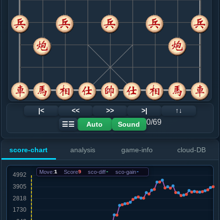
8. 马八进七
红+187
.....车９平７
红+199
9. 车九平八
红+117
.....砲２平１
红+230
车１平２
10. 车二退三
红+293
.....车１平４
红+301
卒５进１
11. 兵五进一
红+293
车八进七
.....车４进６
红+384
12. 炮五进一
红+381
马七进八
|<
<<
>>
>|
↑↓
.....卒９进１
红+289
砲１退１
0/69
Auto
Sound
☰☰
13. 车八进七
红+63
相七进五
.....砲１退２
红+467
砲１退１
score-chart
analysis
game-info
cloud-DB
14. 马三退五
红+192
兵七进一
.....车４进２
红+225
Move:
1
Score
9
sco-diff
-
sco-gain
-
15. 兵七进一
红+184
.....砲１平４
红+239
16. 炮五平六
红+143
车八退一
.....卒７进１
红+1281
车４退１