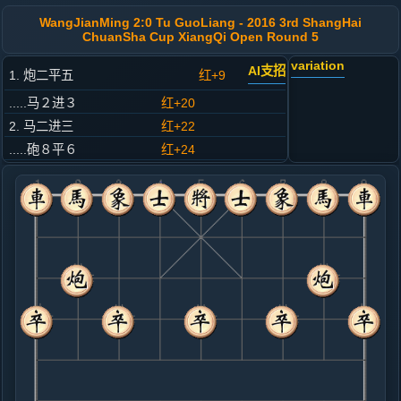
WangJianMing 2:0 Tu GuoLiang - 2016 3rd ShangHai
ChuanSha Cup XiangQi Open Round 5
variation
AI支招
1. 炮二平五
红+9
.....马２进３
红+20
2. 马二进三
红+22
.....砲８平６
红+24
3. 车一平二
红+20
.....马８进９
红+37
4. 炮八平七
红+19
.....车９进１
红+84
5. 兵七进一
红+71
.....象３进５
红+53
6. 车二进七
红+84
.....士４进５
红+65
7. 炮七进四
红+80
.....卒７进１
红+140
马３退２