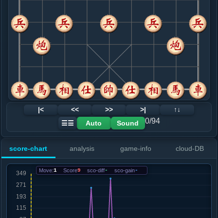
8. 兵九进一
红+3
车九进三
.....卒１进１
红+5
9. 车九进五
红+2
.....砲９进４
红+3
砲２平４
10. 炮二进五
黑+2
炮二进四
.....砲９退２
黑+1
11. 车九进一
黑+3
车九退二
.....砲９平８
红+18
砲２平４
12. 炮二平一
红+17
|<
<<
>>
>|
↑↓
.....车８进２
红+23
0/94
Auto
Sound
☰☰
13. 炮一平三
红+13
.....砲２平７
红+19
score-chart
analysis
game-info
cloud-DB
14. 马七进六
红+22
.....车１平２
红+18
Move:
1
Score
9
sco-diff
-
sco-gain
-
15. 炮八平九
红+13
.....砲８进３
红+10
16. 马六进五
红+12
.....砲７进４
红+253
砲７平６