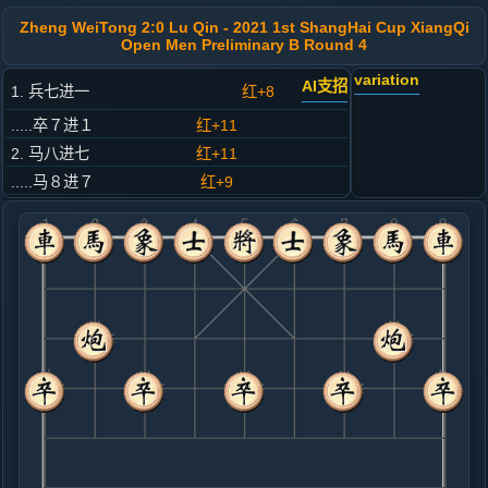
Zheng WeiTong 2:0 Lu Qin - 2021 1st ShangHai Cup XiangQi
Open Men Preliminary B Round 4
variation
AI支招
1. 兵七进一
红+8
.....卒７进１
红+11
2. 马八进七
红+11
.....马８进７
红+9
3. 马二进一
红+9
.....砲２平５
红+8
4. 车九平八
红+9
.....马２进３
红+6
5. 炮八平九
红+7
.....车１平２
红+10
马７进６
6. 车八进九
红+9
.....马３退２
红+13
7. 车一进一
红+3
炮二平三
.....车９进１
红+10
马７进６