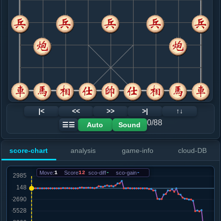
8. 马六进七
红+9
.....砲２平３
红+72
马７进６
9. 车八进九
红+40
.....马３退２
红+52
10. 马七退六
红+33
.....马２进３
红+26
11. 兵七进一
红+6
.....象５进３
红+9
12. 马六退八
红+6
|<
<<
>>
>|
↑↓
.....砲３平８
红+152
砲３平２
0/88
Auto
Sound
☰☰
13. 马八进七
红+194
.....马３进４
红+114
士４进５
score-chart
analysis
game-info
cloud-DB
14. 兵五进一
红+128
.....马４进６
红+149
Move:
1
Score
12
sco-diff
-
sco-gain
-
15. 兵三进一
红+130
.....马６进５
红+113
16. 相三进五
红+43
相七进五
.....卒７进１
红+160
砲８退４