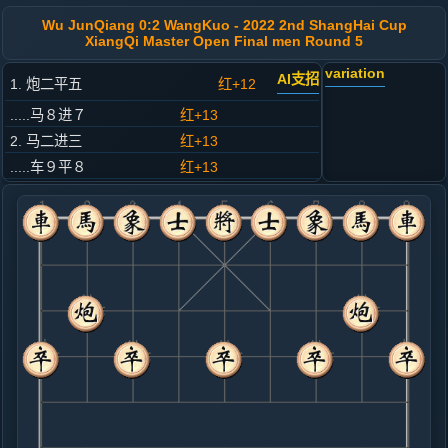
Wu JunQiang 0:2 WangKuo - 2022 2nd ShangHai Cup
XiangQi Master Open Final men Round 5
variation
AI支招
1. 炮二平五
红+12
.....马８进７
红+13
2. 马二进三
红+13
.....车９平８
红+13
3. 兵七进一
红+6
.....卒７进１
红+8
4. 马八进七
红+8
.....马２进３
红+9
5. 马七进六
红+13
.....象３进５
红+8
士４进５
6. 炮八平六
红+1
炮八平七
.....车１平２
红+3
7. 车九平八
红+2
.....砲２进６
红+7
砲８进４