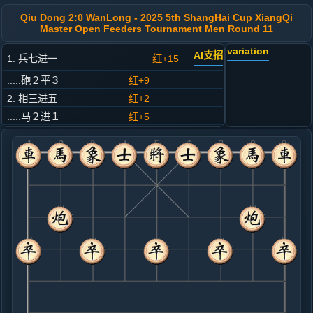
Qiu Dong 2:0 WanLong - 2025 5th ShangHai Cup XiangQi
Master Open Feeders Tournament Men Round 11
variation
AI支招
1. 兵七进一
红+15
.....砲２平３
红+9
2. 相三进五
红+2
.....马２进１
红+5
3. 马八进七
红+15
.....车１平２
红+6
4. 马七进六
红+5
.....马８进７
红+6
5. 车九进一
红+4
.....象７进５
红+6
6. 兵三进一
红+8
.....车２进４
红+7
7. 车九平四
红+7
.....士６进５
红+6