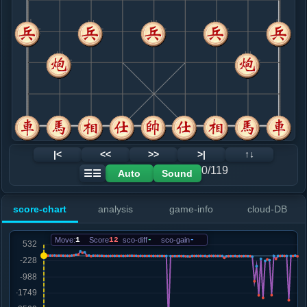
8. 炮七退一
红+23
.....马１退２
红+53
车１进３
9. 马三进四
红+63
.....象３进５
红+215
象７进５
10. 炮七平三
红+151
马四进五
.....卒１进１
红+174
砲８进５
11. 车九平六
红+9
兵三进一
.....卒１进１
红+19
12. 马九退七
黑+9
兵三进一
|<
<<
>>
>|
↑↓
.....车１进５
红+10
砲８进４
0/119
Auto
Sound
☰☰
13. 马四进五
红+8
.....砲８平９
红+8
马２进３
score-chart
analysis
game-info
cloud-DB
14. 车二进九
红+4
.....马７退８
红+6
Move:
1
Score
12
sco-diff
-
sco-gain
-
15. 兵五进一
黑+1
马七进六
.....士６进５
黑+1
16. 车六进二
黑+3
.....卒３进１
红+0
马８进７