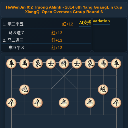
HeWenJin 0:2 Truong AMinh - 2014 6th Yang GuangLin Cup
XiangQi Open Overseas Group Round 6
variation
AI支招
1. 炮二平五
红+12
.....马８进７
红+13
2. 马二进三
红+13
.....车９平８
红+13
3. 车一平二
红+12
.....马２进３
红+18
4. 兵三进一
红+8
.....卒３进１
红+13
5. 马八进九
红+11
.....卒１进１
红+9
车１进１
6. 炮八平七
红+6
炮八进四
.....马３进２
红+8
7. 车九进一
红+4
.....马２进１
红+16
车１进３