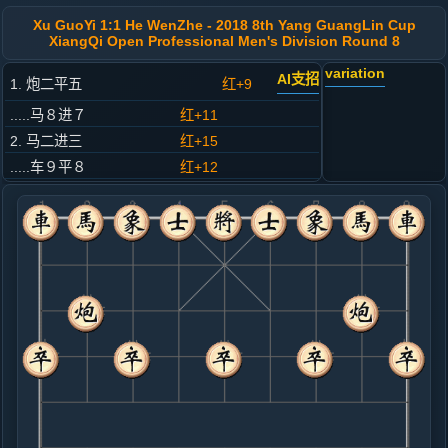
Xu GuoYi 1:1 He WenZhe - 2018 8th Yang GuangLin Cup
XiangQi Open Professional Men's Division Round 8
variation
AI支招
1. 炮二平五
红+9
.....马８进７
红+11
2. 马二进三
红+15
.....车９平８
红+12
3. 车一平二
红+11
.....马２进３
红+12
4. 兵七进一
红+10
.....卒７进１
红+9
5. 车二进六
红+8
.....马７进６
红+11
6. 马八进七
红+16
.....车１进１
红+5
7. 车二平四
红+0
炮八平九
.....马６进７
红+2