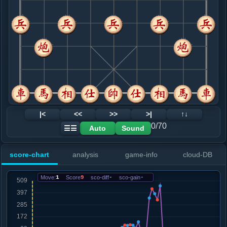
8. 马七进六
黑+1
.....车８进１
红+30
9. 炮五平四
红+20
.....砲８平７
红+40
10. 仕四进五
红+0
炮八平七
.....车１平４
红+4
11. 马六进七
黑+1
马六进四
.....士４进５
红+8
车８进４
12. 车四平三
红+11
|<
<<
>>
>|
↑↓
.....马７退６
红+35
车４进５
0/70
Auto
Sound
☰☰
13. 炮四平六
红+0
相七进五
.....象７进５
黑+2
score-chart
analysis
game-info
cloud-DB
14. 相七进五
红+0
兵七进一
.....车４进５
红+0
Move:
1
Score
9
sco-diff
-
sco-gain
-
15. 车九平七
黑+1
炮八进二
.....砲２进４
红+0
砲７平８
16. 兵五进一
黑+1
.....砲７平８
红+0
卒７进１