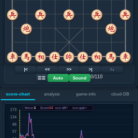
8. 马三进四
红+15
车七进一
.....马２进３
红+11
9. 炮八进四
红+16
.....砲５平３
红+13
10. 炮八平七
红+7
.....象３进５
红+9
11. 车七退一
红+4
.....砲３进２
红+5
12. 车七进二
红+6
车九平八
|<
<<
>>
>|
↑↓
.....砲２退２
红+7
0/110
Auto
Sound
☰☰
13. 车九平八
红+6
车七平八
.....砲２平３
红+8
score-chart
analysis
game-info
cloud-DB
14. 车七平八
红+4
.....马３进４
红+5
砲３平２
Move:
1
Score
12
sco-diff
-
sco-gain
-
15. 马四进六
红+4
.....车４进２
红+6
16. 车八平七
红+4
.....卒７进１
红+7
车１进２