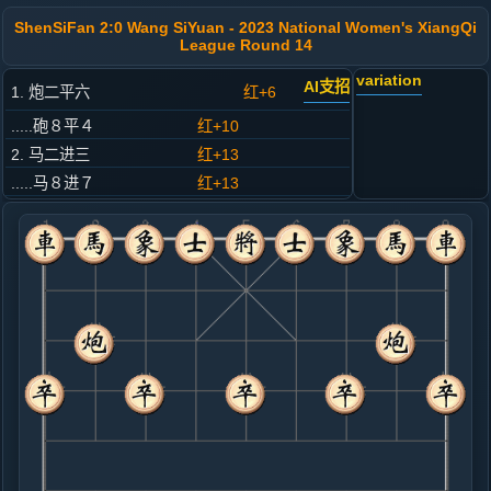
ShenSiFan 2:0 Wang SiYuan - 2023 National Women's XiangQi
League Round 14
variation
AI支招
1. 炮二平六
红+6
.....砲８平４
红+10
2. 马二进三
红+13
.....马８进７
红+13
3. 车一平二
红+11
.....卒７进１
红+25
4. 马八进九
红+2
.....卒１进１
红+1
5. 车二进四
红+0
.....车９平８
红+2
6. 车二平七
红+3
.....马２进１
红+2
7. 车七进二
红+4
.....士６进５
红+2
砲２退１