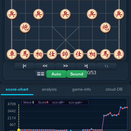
8. 车七进一
黑+4
相三进五
.....砲２进２
红+0
9. 炮八平七
黑+5
相七进五
.....象７进５
黑+6
10. 车九平八
黑+67
车七平八
.....车１平２
黑+117
11. 相七进五
黑+67
.....马７进６
黑+77
12. 炮七退一
黑+37
|<
<<
>>
>|
↑↓
.....砲２进４
黑+38
0/53
Auto
Sound
☰☰
13. 仕六进五
黑+763
炮六平七
.....车８进６
黑+95
车８进７
score-chart
analysis
game-info
cloud-DB
14. 炮六进一
黑+1100
兵七进一
.....车２进７
黑+360
车８进１
Move:
1
Score
6
sco-diff
-
sco-gain
-
15. 兵三进一
黑+435
.....车８进１
黑+352
16. 兵三进一
黑+427
.....马６进４
红+3
马１进２