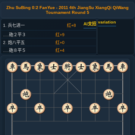
Zhu SuBing 0:2 FanYue - 2011 4th JiangSu XiangQi QiWang
Tournament Round 5
variation
AI支招
1. 兵七进一
红+8
.....砲２平３
红+9
2. 炮八平五
红+0
.....砲８平５
红+4
3. 马二进三
黑+2
.....马８进７
黑+2
4. 车一平二
红+0
.....卒３进１
黑+5
5. 马八进九
黑+6
.....卒３进１
黑+4
6. 车九平八
黑+12
.....马２进１
红+2
车９平８
7. 炮二进四
红+2
.....士４进５
红+5
车１平２