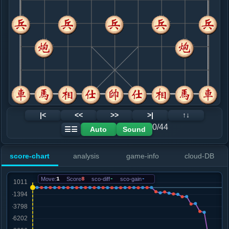
8. 炮二平五
黑+10
车二进四
.....马７进５
黑+7
9. 炮五进四
黑+11
.....车９进２
黑+15
10. 车二进四
黑+28
车二进五
.....马１进３
黑+41
11. 相七进五
黑+28
车八进六
.....马３进４
黑+4
车９平６
12. 炮五退二
黑+4
|<
<<
>>
>|
↑↓
.....车９平６
黑+1
卒７进１
0/44
Auto
Sound
☰☰
13. 车八进六
黑+30
炮五平七
.....卒７进１
红+0
象３进１
score-chart
analysis
game-info
cloud-DB
14. 仕六进五
红+0
.....车６进４
红+8
象３进１
Move:
1
Score
8
sco-diff
-
sco-gain
-
15. 炮五平七
黑+821
车二进五
.....马４进５
黑+1050
16. 相三进五
黑+872
.....砲５进５
黑+1114