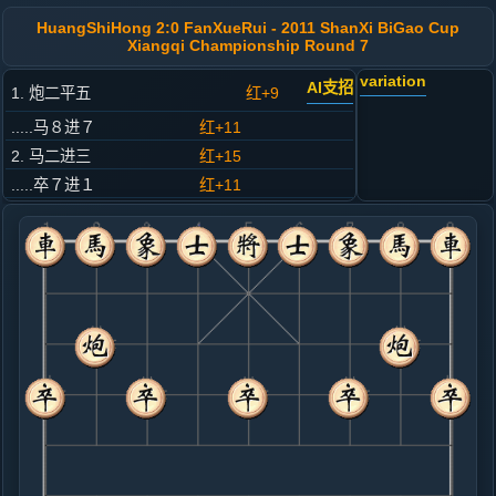
HuangShiHong 2:0 FanXueRui - 2011 ShanXi BiGao Cup
Xiangqi Championship Round 7
variation
AI支招
1. 炮二平五
红+9
.....马８进７
红+11
2. 马二进三
红+15
.....卒７进１
红+11
3. 兵七进一
红+5
.....马２进３
红+21
4. 马八进七
红+7
.....车９平８
红+9
5. 马七进六
红+13
.....砲２平１
红+19
士４进５
6. 车九平八
红+12
炮八平七
.....车１平２
红+10
7. 炮八进四
红+7
.....砲１进４
红+36
砲８进１