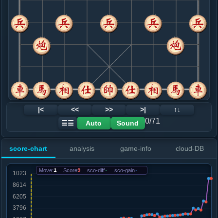
8. 仕四进五
黑+18
车一平二
.....砲８进２
红+81
砲８进１
9. 车一平二
红+85
.....车８进１
红+74
砲１进３
10. 车八进三
红+115
.....砲１退１
红+283
砲１进２
11. 马六进七
红+174
.....车８平６
红+658
砲８退１
12. 车八进一
红+52
兵五进一
|<
<<
>>
>|
↑↓
.....砲１退１
红+641
车６进３
0/71
Auto
Sound
☰☰
13. 兵五进一
红+634
炮八进一
.....砲１平２
红+609
score-chart
analysis
game-info
cloud-DB
14. 兵七进一
红+28
炮八平五
.....车２进３
红+27
Move:
1
Score
9
sco-diff
-
sco-gain
-
15. 车八进一
红+15
兵五进一
.....车２进１
红+14
16. 兵七平八
红+11
.....车６进５
红+14