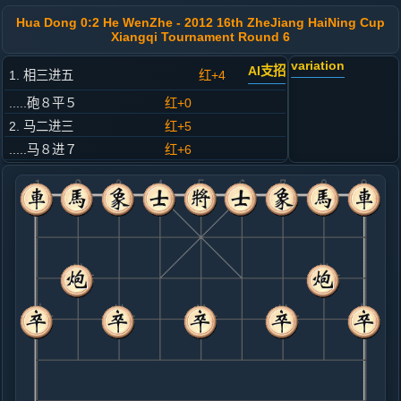
Hua Dong 0:2 He WenZhe - 2012 16th ZheJiang HaiNing Cup
Xiangqi Tournament Round 6
variation
AI支招
1. 相三进五
红+4
.....砲８平５
红+0
2. 马二进三
红+5
.....马８进７
红+6
3. 车一平二
红+2
.....车９平８
红+4
4. 兵七进一
黑+7
.....砲２平３
红+0
5. 炮二进四
黑+13
.....马２进１
黑+16
6. 马八进七
黑+18
.....卒７进１
黑+12
车１平２
7. 马七进六
黑+13
车九平八
.....车１平２
黑+13