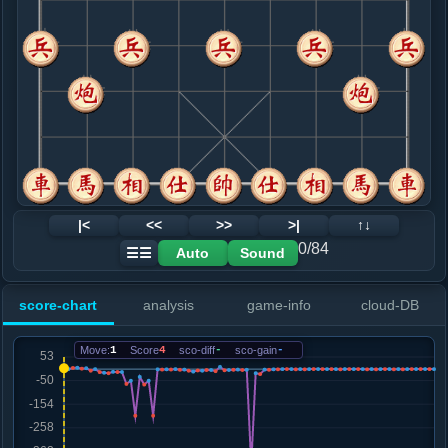
8. 车九平八
黑+65
炮八平九
.....车２进５
黑+51
9. 炮二退二
黑+205
马六退七
.....车２退２
黑+34
卒３进１
10. 炮二进二
黑+68
炮八进二
.....车２进２
黑+51
11. 炮二退二
黑+205
马六退七
.....车２退１
黑+1
卒３进１
12. 兵七进一
黑+2
|<
<<
>>
>|
↑↓
.....车２平３
黑+1
0/84
Auto
Sound
☰☰
13. 炮八平七
黑+2
.....车８进３
红+0
砲３退１
score-chart
analysis
game-info
cloud-DB
14. 炮二退三
黑+3
车八进四
.....马７进６
黑+2
Move:
1
Score
4
sco-diff
-
sco-gain
-
15. 炮二平七
黑+7
马六进四
.....车８进６
黑+11
马６进４
16. 炮七进四
黑+6
.....马６进４
黑+7