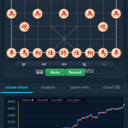
8. 车九平六
红+196
车一进二
.....马４进５
红+286
9. 车一进二
红+194
.....马５进６
红+148
10. 仕六进五
红+116
马四进六
.....马６退８
红+106
11. 炮八平二
红+134
.....马８退６
红+570
车９进２
12. 仕五进四
红+662
|<
<<
>>
>|
↑↓
.....砲８平７
红+698
砲８进５
0/52
Auto
Sound
☰☰
13. 仕四退五
红+692
马八进七
.....车１平２
红+655
score-chart
analysis
game-info
cloud-DB
14. 马八退七
红+708
.....卒９进１
红+1017
卒７进１
Move:
1
Score
4
sco-diff
-
sco-gain
-
15. 车六进三
红+1082
.....卒９进１
红+1840
砲７退１
16. 车六平一
红+1864
.....车９进５
红+2140
车９平７