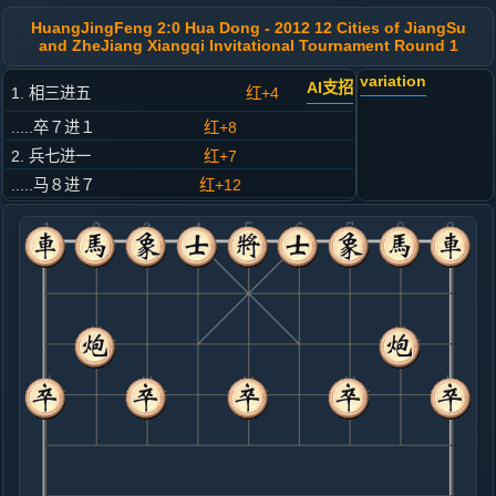
HuangJingFeng 2:0 Hua Dong - 2012 12 Cities of JiangSu
and ZheJiang Xiangqi Invitational Tournament Round 1
variation
AI支招
1. 相三进五
红+4
.....卒７进１
红+8
2. 兵七进一
红+7
.....马８进７
红+12
3. 马八进七
红+12
.....马７进６
红+25
4. 车九进一
红+20
.....砲２平６
红+92
5. 马二进四
红+9
.....马２进３
红+8
6. 马七进八
红+13
.....象７进５
红+16
象３进５
7. 炮二进三
红+18
.....马６进４
红+208
马６退７