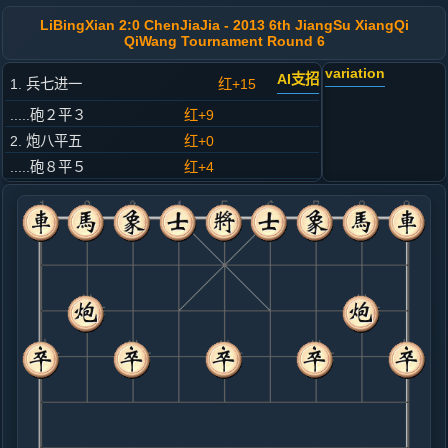
LiBingXian 2:0 ChenJiaJia - 2013 6th JiangSu XiangQi
QiWang Tournament Round 6
variation
AI支招
1. 兵七进一
红+15
.....砲２平３
红+9
2. 炮八平五
红+0
.....砲８平５
红+4
3. 马八进七
黑+1
.....马８进７
红+0
4. 马二进三
黑+7
.....车９平８
黑+6
5. 车一平二
黑+5
.....车８进５
黑+6
6. 车九平八
黑+19
.....马２进１
黑+5
车８平３
7. 车八进八
黑+14
相七进九
.....士４进５
黑+9
卒３进１