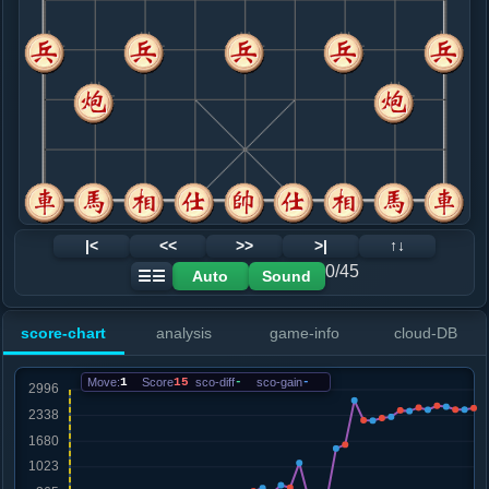
8. 兵三进一
黑+8
相七进九
.....车８平７
红+0
9. 车八平六
红+95
.....车７进２
红+181
砲５平６
10. 炮二进七
红+340
.....马７退８
红+281
车７平５
11. 车二进九
红+402
.....车７平５
红+484
12. 相三进五
红+346
|<
<<
>>
>|
↑↓
.....车１平２
红+556
卒３进１
0/45
Auto
Sound
☰☰
13. 车二平三
红+494
.....车２进６
红+1124
卒３进１
score-chart
analysis
game-info
cloud-DB
14. 马七进六
红+230
车三退三
.....砲５进４
红+186
Move:
1
Score
15
sco-diff
-
sco-gain
-
15. 仕六进五
红+211
.....车２进３
红+1495
砲３平４
16. 马六进四
红+1592
.....砲５退２
红+2722
车２平３