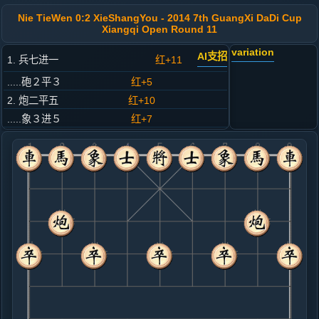
Nie TieWen 0:2 XieShangYou - 2014 7th GuangXi DaDi Cup
Xiangqi Open Round 11
variation
AI支招
1. 兵七进一
红+11
.....砲２平３
红+5
2. 炮二平五
红+10
.....象３进５
红+7
3. 仕六进五
红+9
.....车９进１
红+40
4. 炮八平六
红+69
.....车９平４
红+53
5. 马八进七
红+71
.....士４进５
红+89
车４进５
6. 马二进三
红+104
.....马８进９
红+79
7. 车一平二
红+100
.....车４进５
红+111
卒９进１