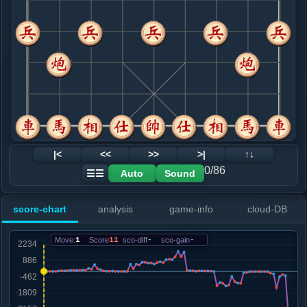
8. 兵三进一
红+106
.....车４平３
红+247
马２进１
9. 相七进九
红+189
车九平八
.....砲８平７
红+568
卒３进１
10. 车九平八
红+221
马三进四
.....马２进４
红+152
11. 车八进八
红+40
马三进四
.....砲７退１
红+25
12. 马三进四
红+24
|<
<<
>>
>|
↑↓
.....车１平２
红+31
0/86
Auto
Sound
☰☰
13. 车八平七
红+6
车八进一
.....砲３平２
红+5
score-chart
analysis
game-info
cloud-DB
14. 马四进六
红+7
.....车３平４
红+7
Move:
1
Score
11
sco-diff
-
sco-gain
-
15. 马六退八
红+2
.....车４平３
红+596
车４平５
16. 炮六退二
红+230
炮六进二
.....砲２进２
红+604
砲２平１