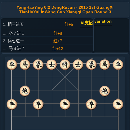
YangHaoYing 0:2 DengRuJun - 2015 1st GuangXi
TianHuYuLinWang Cup Xiangqi Open Round 3
variation
AI支招
1. 相三进五
红+5
.....卒７进１
红+8
2. 兵七进一
红+7
.....马８进７
红+12
3. 马八进七
红+10
.....马２进３
红+19
4. 车九进一
红+7
.....砲２平１
红+130
5. 马七进八
红+202
.....车１进１
红+157
象７进５
6. 车九平六
红+31
马八进七
.....马７进６
红+83
车９进１
7. 马二进四
红+24
马二进一
.....象７进５
红+66
车９进１