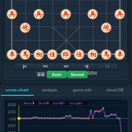
8. 车六进二
红+30
车一平三
.....车９进１
红+32
9. 马八进七
红+24
兵五进一
.....车１平４
红+41
10. 车六平八
红+15
车六进五
.....砲１退１
红+18
11. 兵五进一
红+5
.....车４进２
红+95
砲１平３
12. 兵七进一
红+106
|<
<<
>>
>|
↑↓
.....砲１平６
红+390
车４进５
0/54
Auto
Sound
☰☰
13. 马四进六
红+385
.....砲８平７
红+467
砲８进２
score-chart
analysis
game-info
cloud-DB
14. 马六进七
红+65
炮二平三
.....车９平８
红+74
Move:
1
Score
5
sco-diff
-
sco-gain
-
15. 仕四进五
红+47
.....士６进５
红+94
车４进２
16. 炮二平四
红+15
炮二平三
.....马６进７
红+30
砲６进６