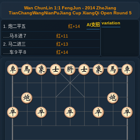
Wan ChunLin 1:1 FengJun - 2014 ZheJiang
TianChangWangNianPuJiang Cup XiangQi Open Round 5
variation
AI支招
1. 炮二平五
红+14
.....马８进７
红+11
2. 马二进三
红+13
.....车９平８
红+14
3. 兵七进一
红+6
.....卒７进１
红+8
4. 马八进七
红+8
.....马２进３
红+9
5. 炮八进二
红+3
.....马７进８
红+2
6. 马七进六
红+3
.....象７进５
红+0
车１进１
7. 车九进一
黑+3
炮五平七
.....砲２退１
黑+4