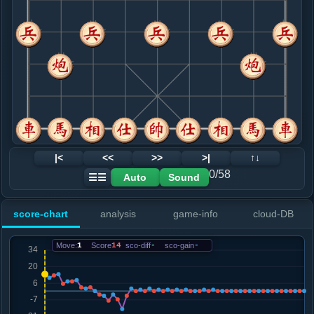
8. 马六进五
黑+8
炮五平七
.....马３进５
黑+3
砲２平５
9. 炮五进四
黑+7
.....砲２平５
黑+15
10. 炮五进二
黑+4
.....车１平２
红+2
士６进５
11. 炮八退三
红+0
.....士４进５
红+1
12. 炮八平二
红+0
|<
<<
>>
>|
↑↓
.....砲８进６
红+2
0/58
Auto
Sound
☰☰
13. 车九平二
红+0
.....马８退７
红+1
score-chart
analysis
game-info
cloud-DB
14. 车二进八
红+0
.....马７退８
红+1
Move:
1
Score
14
sco-diff
-
sco-gain
-
15. 车一平二
红+0
.....马８进７
红+1
16. 车二进六
红+0
.....马７进６
红+1