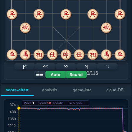
8. 兵五进一
黑+6
车二进三
.....砲２进２
黑+7
9. 兵五进一
黑+44
炮六进五
.....砲８平５
黑+26
10. 仕六进五
黑+82
仕四进五
.....车８进９
黑+68
11. 马三退二
黑+102
.....马７进５
黑+88
12. 车九平八
黑+127
|<
<<
>>
>|
↑↓
.....卒１进１
黑+18
卒７进１
0/116
Auto
Sound
☰☰
13. 兵九进一
黑+24
.....车１进５
黑+21
score-chart
analysis
game-info
cloud-DB
14. 车八进四
黑+22
.....车１平２
黑+20
Move:
1
Score
10
sco-diff
-
sco-gain
-
15. 马九进八
黑+5
.....卒７进１
黑+3
砲５进１
16. 相三进一
黑+21
兵三进一
.....砲５进１
黑+23