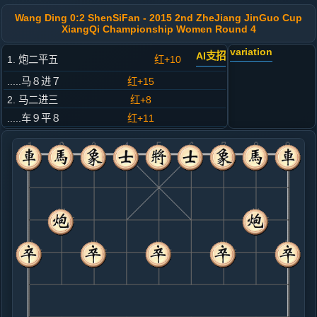
Wang Ding 0:2 ShenSiFan - 2015 2nd ZheJiang JinGuo Cup
XiangQi Championship Women Round 4
variation
AI支招
1. 炮二平五
红+10
.....马８进７
红+15
2. 马二进三
红+8
.....车９平８
红+11
3. 车一平二
红+8
.....卒３进１
红+10
4. 兵三进一
红+5
.....马２进３
红+9
5. 马八进九
红+11
.....卒１进１
红+9
车１进１
6. 炮八平六
黑+2
炮八进四
.....砲８进２
红+0
7. 兵五进一
黑+12
炮六进四
.....象３进５
黑+5
象７进５