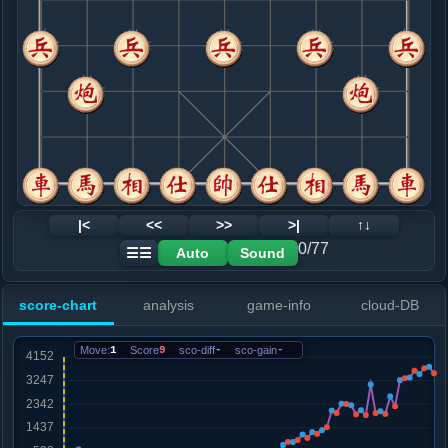
8. 炮八平七
红+19
车二平四
.....卒１进１
红+12
9. 车二平八
红+13
.....砲３平２
红+24
10. 车八平七
红+11
.....车４进２
红+13
11. 马九进八
红+6
.....卒１进１
红+8
12. 车七进二
红+4
|<
<<
>>
>|
↑↓
.....砲２进３
红+12
0/77
Auto
Sound
☰☰
13. 车七进二
红+5
.....象３进５
红+10
象７进５
score-chart
analysis
game-info
cloud-DB
14. 车七退四
红+10
.....砲２退１
红+9
Move:
1
Score
9
sco-diff
-
sco-gain
-
15. 车九进四
红+9
车七平九
.....车１进５
红+11
16. 车七平九
红+9
.....车４进３
红+36
卒７进１