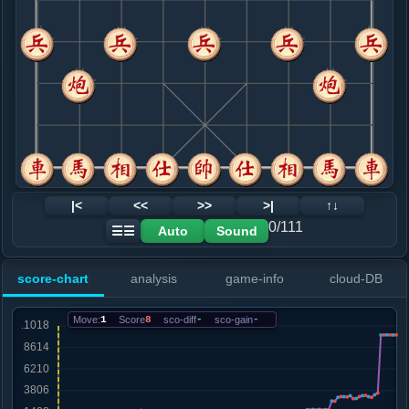
8. 炮二平四
红+83
.....车８平２
红+95
9. 炮八进五
红+23
.....马４进２
红+63
10. 车六进七
红+116
.....砲３退２
红+267
11. 车二进六
红+5
车二进七
.....士４进５
红+165
车１平４
12. 车六平七
红+66
|<
<<
>>
>|
↑↓
.....马２退１
红+69
0/111
Auto
Sound
☰☰
13. 炮四进六
红+76
.....士５进４
红+42
score-chart
analysis
game-info
cloud-DB
14. 车二进二
红+54
.....车２进３
红+1490
车２退３
Move:
1
Score
8
sco-diff
-
sco-gain
-
15. 马七退六
红+6
车七平六
.....车１平５
红+672
车２退６
16. 车七平六
红+25
车二平三
.....砲３进１
红+48
车２退５