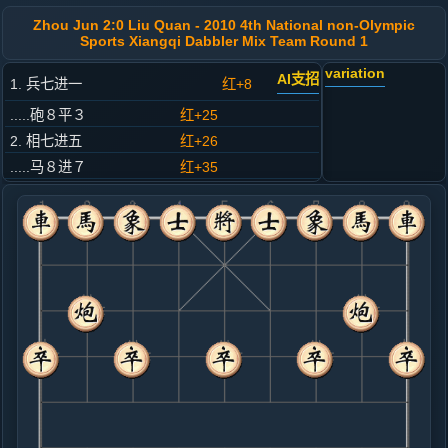
Zhou Jun 2:0 Liu Quan - 2010 4th National non-Olympic
Sports Xiangqi Dabbler Mix Team Round 1
variation
AI支招
1. 兵七进一
红+8
.....砲８平３
红+25
2. 相七进五
红+26
.....马８进７
红+35
3. 马二进一
红+16
.....车９平８
红+13
4. 车一平二
红+10
.....象３进５
红+14
5. 马八进七
红+10
.....马２进４
红+15
6. 仕六进五
红+7
炮二平四
.....车８进４
红+7
7. 车九平六
红+17
炮二平四
.....车１进１
红+40
车８平２