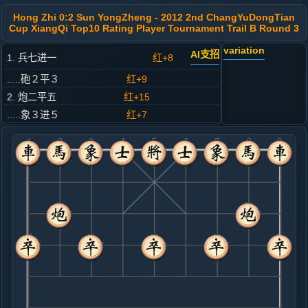
Hong Zhi 0:2 Sun YongZheng - 2012 2nd ChangYuDongTian
Cup XiangQi Top10 Rating Player Tournament Trail B Round 3
variation
AI支招
1. 兵七进一
红+8
.....砲２平３
红+9
2. 炮二平五
红+15
.....象３进５
红+7
3. 仕六进五
红+9
.....卒７进１
红+5
4. 炮五进四
红+0
.....士４进５
红+5
5. 车一进二
红+7
.....马８进７
红+7
卒９进１
6. 炮五退一
红+5
.....车９平８
红+4
卒９进１
7. 车一平六
红+6
.....马７进６
红+15
砲８进２