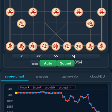
8. 马二进一
红+14
.....卒７进１
红+39
马６进５
9. 马八进七
红+32
.....马６进５
红+122
马２进１
10. 车六进一
红+159
.....马５进６
红+129
11. 炮八退一
红+0
马七进六
.....马６退８
红+0
12. 相七进五
黑+14
马七进六
|<
<<
>>
>|
↑↓
.....砲８平７
黑+14
0/64
Auto
Sound
☰☰
13. 马七进六
黑+68
兵三进一
.....车８进３
黑+11
车８进４
score-chart
analysis
game-info
cloud-DB
14. 炮八进五
黑+11
兵三进一
.....卒３进１
黑+19
Move:
1
Score
8
sco-diff
-
sco-gain
-
15. 炮五进一
黑+10
.....车８进１
黑+11
16. 马六进七
黑+8
.....砲３退１
红+0
卒３进１