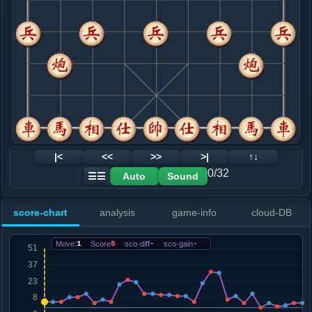
8. 炮四进五
红+11
.....车１平６
红+11
9. 炮四平六
红+10
.....砲７平４
红+10
10. 车二进四
红+5
兵九进一
.....砲２进２
红+21
卒１进１
11. 兵九进一
红+31
.....士６进５
红+30
12. 车九平二
红+7
炮八平九
|<
<<
>>
>|
↑↓
.....车９平６
红+10
0/32
Auto
Sound
☰☰
13. 仕四进五
红+4
炮八平九
.....马１退３
红+12
车６进３
score-chart
analysis
game-info
cloud-DB
14. 兵三进一
红+0
车二进一
.....车６平７
红+4
Move:
1
Score
5
sco-diff
-
sco-gain
-
15. 兵三进一
红+1
.....车７进３
红+2
16. 马三进四
红+4
车二进一
.....马３进４
红+4
车７平６