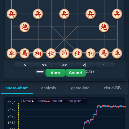
8. 马七进六
红+47
.....车１进１
红+97
砲２退１
9. 马六进七
红+45
炮八平六
.....砲２退１
红+73
车１平４
10. 炮八平七
红+6
车九进一
.....砲２平７
红+15
11. 车三平四
红+13
.....马７进８
红+23
12. 马七退六
红+18
|<
<<
>>
>|
↑↓
.....车８退１
红+17
0/67
Auto
Sound
☰☰
13. 炮七进五
黑+19
车四退二
.....砲９平３
黑+13
score-chart
analysis
game-info
cloud-DB
14. 炮五进四
黑+25
.....砲７平５
红+1
士６进５
Move:
1
Score
12
sco-diff
-
sco-gain
-
15. 炮五平八
黑+15
炮五进二
.....车１平２
黑+21
卒７进１
16. 车四平六
黑+19
车九平八
.....马８进７
黑+33