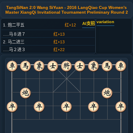
TangSiNan 2:0 Wang SiYuan - 2016 LangQiao Cup Women's
Master XiangQi Invitational Tournament Preliminary Round 2
variation
AI支招
1. 炮二平五
红+12
.....马８进７
红+13
2. 马二进三
红+13
.....马２进３
红+22
3. 车一平二
红+15
.....车９平８
红+18
4. 兵七进一
红+7
.....卒７进１
红+11
5. 马八进七
红+17
.....象３进５
红+16
砲２进４
6. 车二进六
红+22
炮八平九
.....砲８平９
红+30
砲２进１
7. 车二平三
红+30
.....车８进２
红+48