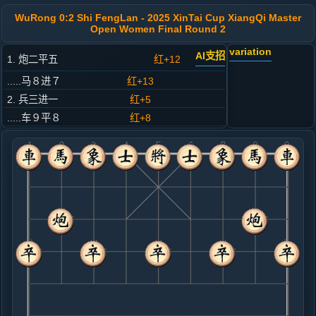
WuRong 0:2 Shi FengLan - 2025 XinTai Cup XiangQi Master
Open Women Final Round 2
variation
AI支招
1. 炮二平五
红+12
.....马８进７
红+13
2. 兵三进一
红+5
.....车９平８
红+8
3. 马二进三
红+9
.....砲８平９
红+12
4. 兵七进一
红+10
.....砲２平３
红+10
5. 马八进九
红+11
.....车１进１
红+13
马２进１
6. 车九平八
红+15
兵九进一
.....车１平４
红+13
车１平６
7. 炮八进四
红+4
兵九进一
.....马２进１
红+0
车８进４