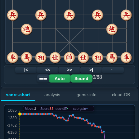
8. 炮八平五
红+2
.....马７进５
红+0
9. 炮五进四
红+8
.....车４进２
红+75
车４进３
10. 炮五退二
红+69
.....车８进７
红+73
11. 马三进四
黑+533
车一进二
.....车４进３
黑+451
12. 马四进五
黑+1268
仕六进五
|<
<<
>>
>|
↑↓
.....砲３平５
黑+1132
0/68
Auto
Sound
☰☰
13. 炮五进三
黑+1220
.....象７进５
黑+1104
score-chart
analysis
game-info
cloud-DB
14. 相三进五
黑+1779
马五退四
.....车４平５
黑+2153
车４退３
Move:
1
Score
12
sco-diff
-
sco-gain
-
15. 马五退四
黑+2147
马五退六
.....卒１进１
黑+548
车５退１
16. 仕四进五
黑+542
马九退七
.....车８退４
黑+276
士４进５