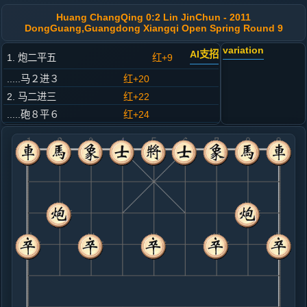
Huang ChangQing 0:2 Lin JinChun - 2011
DongGuang,Guangdong Xiangqi Open Spring Round 9
variation
AI支招
1. 炮二平五
红+9
.....马２进３
红+20
2. 马二进三
红+22
.....砲８平６
红+24
3. 车一平二
红+20
.....马８进７
红+21
4. 兵七进一
红+12
.....砲２平１
红+33
5. 炮八平七
红+26
.....象３进５
红+25
6. 炮七进四
红+19
兵三进一
.....卒７进１
红+23
车１平２
7. 马八进七
红+26
.....马７进６
红+25
车１平２