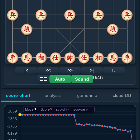
8. 车九平八
红+27
.....士４进５
红+54
9. 车二进三
红+10
车二进四
.....车１平４
红+9
10. 车八进三
黑+9
车二进一
.....马６进４
红+0
车９进１
11. 马七进六
红+10
.....车４进５
红+9
12. 车八平七
黑+3106
车二进三
|<
<<
>>
>|
↑↓
.....砲６进４
黑+3096
0/46
Auto
Sound
☰☰
13. 车二退二
黑+3251
车二进三
.....砲６平３
黑+3465
score-chart
analysis
game-info
cloud-DB
14. 炮七退三
黑+3117
.....马３进２
黑+3156
Move:
1
Score
9
sco-diff
-
sco-gain
-
15. 炮七平八
黑+3472
炮七退一
.....车４平３
黑+3329
砲１平３
16. 相七进九
黑+3449
炮五进四
.....车９进２
黑+3498
车３进１