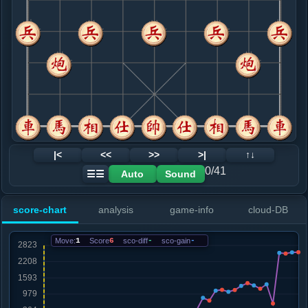
8. 车二平六
红+48
.....车４平６
红+152
车４平５
9. 车六进四
红+144
.....士４进５
红+200
砲２平１
10. 马七进六
红+161
.....车６平８
红+261
车６平２
11. 马六进七
红+160
炮八平七
.....砲６退１
红+102
12. 车六退四
红+117
|<
<<
>>
>|
↑↓
.....象３进５
红+362
砲２退１
0/41
Auto
Sound
☰☰
13. 炮八平七
红+375
.....砲６进１
红+837
砲６进２
score-chart
analysis
game-info
cloud-DB
14. 车九平八
红+734
.....砲２进２
红+1109
砲２退２
Move:
1
Score
6
sco-diff
-
sco-gain
-
15. 兵三进一
红+1141
.....砲２平６
红+1067
16. 车八进五
红+1134
.....砲６进２
红+1290
车１平２