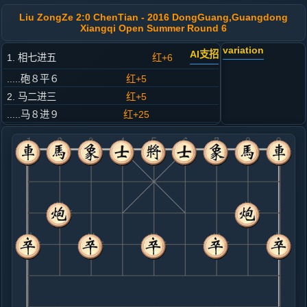
Liu ZongZe 2:0 ChenTian - 2016 DongGuang,Guangdong
Xiangqi Open Summer Round 6
variation
AI支招
1. 相七进五
红+6
.....砲８平６
红+5
2. 马二进三
红+5
.....马８进９
红+25
3. 车一平二
红+6
.....车９平８
红+25
4. 兵七进一
红+27
.....车８进４
红+26
5. 炮二平一
红+27
.....车８平４
红+19
6. 马八进七
红+21
仕六进五
.....马２进３
红+30
象３进５
7. 车二进四
红+21
.....卒９进１
红+33
象３进５