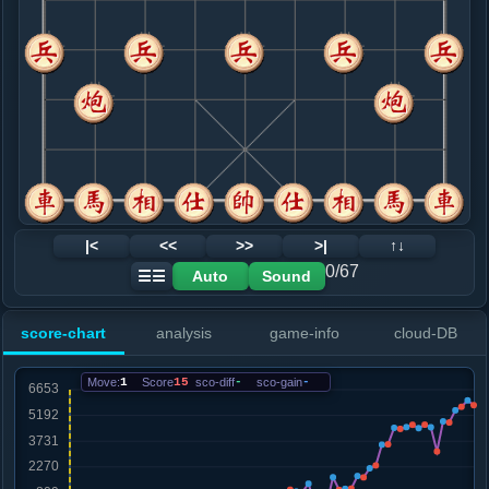
8. 兵五进一
红+5
.....车１平２
红+10
砲８进４
9. 车九平八
红+7
.....砲８进４
红+5
10. 车四进三
红+2
.....车８进４
红+5
砲２平５
11. 炮五退一
红+5
.....砲８进１
红+4
12. 车四退一
红+2
|<
<<
>>
>|
↑↓
.....砲２进１
红+63
砲２进２
0/67
Auto
Sound
☰☰
13. 相七进五
黑+43
马三进五
.....砲８退１
红+23
车８进２
score-chart
analysis
game-info
cloud-DB
14. 车四进三
红+21
.....卒７进１
红+25
砲８平１
Move:
1
Score
15
sco-diff
-
sco-gain
-
15. 兵三进一
红+27
.....车８平６
红+54
16. 车四退一
红+36
.....马７进６
红+31