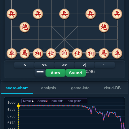
8. 仕四进五
红+25
.....象７进５
红+49
卒７进１
9. 车一平四
红+38
.....士６进５
红+55
10. 车四进三
红+20
兵九进一
.....砲６平７
红+36
11. 炮八平七
红+5
兵九进一
.....车２进４
红+8
12. 马九退八
红+7
|<
<<
>>
>|
↑↓
.....马８进９
红+7
0/86
Auto
Sound
☰☰
13. 炮七进四
红+5
.....车９平６
红+8
卒７进１
score-chart
analysis
game-info
cloud-DB
14. 车四进六
红+6
.....将５平６
红+6
Move:
1
Score
3
sco-diff
-
sco-gain
-
15. 兵七进一
红+5
.....卒９进１
红+11
卒７进１
16. 马八进七
红+14
.....马９进８
红+11