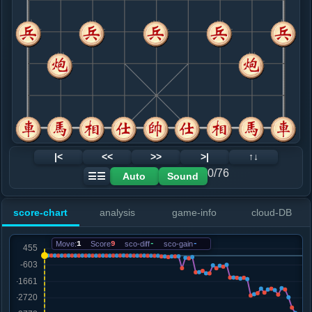
8. 车二进六
红+4
车九平六
.....车１进３
红+4
9. 车九平六
红+5
.....砲８平９
红+6
士６进５
10. 车二进三
红+3
.....马７退８
红+3
11. 兵五进一
红+8
马三进四
.....士４进５
红+6
马２进１
12. 炮七退一
红+11
|<
<<
>>
>|
↑↓
.....马８进７
红+14
砲９平７
0/76
Auto
Sound
☰☰
13. 车六进二
红+4
.....砲９退１
红+6
砲２平４
score-chart
analysis
game-info
cloud-DB
14. 马三进二
红+4
炮七平三
.....卒１进１
红+3
Move:
1
Score
9
sco-diff
-
sco-gain
-
15. 兵九进一
红+4
.....车１进２
红+7
16. 马二进三
红+0
车六进三
.....砲２平１
红+1
车１平５