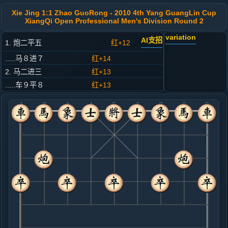
Xie Jing 1:1 Zhao GuoRong - 2010 4th Yang GuangLin Cup
XiangQi Open Professional Men's Division Round 2
variation
AI支招
1. 炮二平五
红+12
.....马８进７
红+14
2. 马二进三
红+13
.....车９平８
红+13
3. 车一平二
红+12
.....马２进３
红+18
4. 兵三进一
红+8
.....卒３进１
红+13
5. 马八进九
红+11
.....卒１进１
红+9
车１进１
6. 炮八平七
红+6
炮八进四
.....马３进２
红+8
7. 车九进一
红+4
.....卒１进１
红+8
车１进３