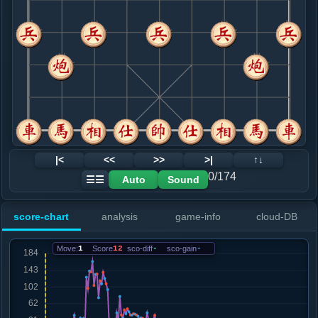
8. 兵九进一
红+11
.....车１进５
红+7
9. 车二进四
红+9
.....象７进５
红+10
10. 车九平四
红+11
.....车１平４
红+33
卒３进１
11. 车四进三
红+16
马三进四
.....车４进１
红+11
12. 仕六进五
红+8
炮七退一
|<
<<
>>
>|
↑↓
.....士４进５
红+26
士６进５
0/174
Auto
Sound
☰☰
13. 车四平九
红+15
车二进二
.....砲２平４
红+25
砲８进２
score-chart
analysis
game-info
cloud-DB
14. 车九进二
红+4
车二进二
.....卒３进１
红+126
砲８进２
Move:
1
Score
12
sco-diff
-
sco-gain
-
15. 兵七进一
红+99
.....马２进４
红+141
车４退２
16. 炮七退一
红+139
.....马４退６
红+164