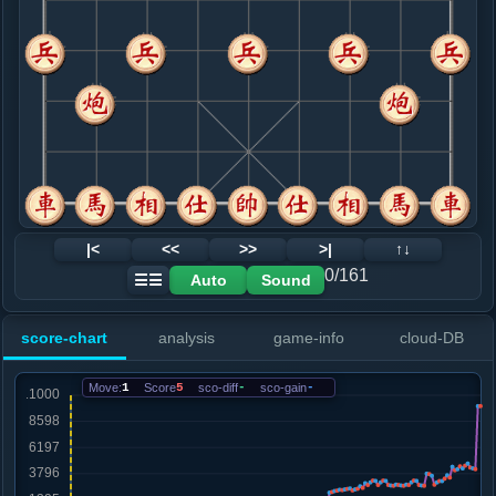
8. 车一进一
黑+2
车八进四
.....卒７进１
黑+2
9. 车八进四
黑+6
兵七进一
.....卒７进１
红+0
象３进５
10. 车八平三
黑+1
.....马７进６
黑+2
11. 兵七进一
红+0
.....卒３进１
红+1
12. 车三平七
红+1
|<
<<
>>
>|
↑↓
.....象３进５
红+1
0/161
Auto
Sound
☰☰
13. 车一平八
黑+4
车一平六
.....砲９平６
红+1
车８进４
score-chart
analysis
game-info
cloud-DB
14. 马七进六
红+1
.....马６进４
红+3
Move:
1
Score
5
sco-diff
-
sco-gain
-
15. 车七平六
红+1
.....砲２平５
红+5
砲６平７
16. 车八进八
红+5
.....马３退２
红+5