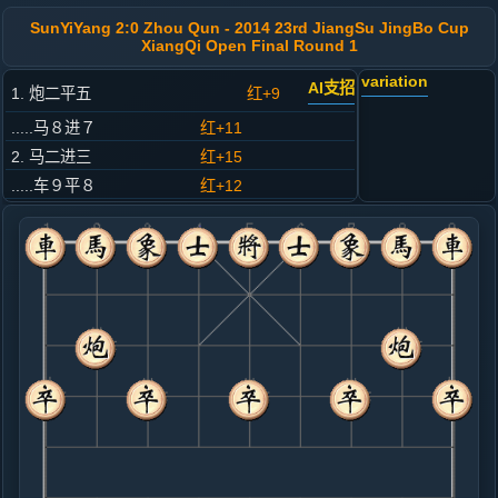
SunYiYang 2:0 Zhou Qun - 2014 23rd JiangSu JingBo Cup
XiangQi Open Final Round 1
variation
AI支招
1. 炮二平五
红+9
.....马８进７
红+11
2. 马二进三
红+15
.....车９平８
红+12
3. 车一平二
红+11
.....马２进３
红+12
4. 兵三进一
红+8
.....卒３进１
红+9
5. 马八进九
红+7
.....卒１进１
红+5
象３进５
6. 车九进一
红+5
.....象３进５
红+12
卒１进１
7. 车九平六
红+10
兵七进一
.....砲２进２
红+83
士４进５