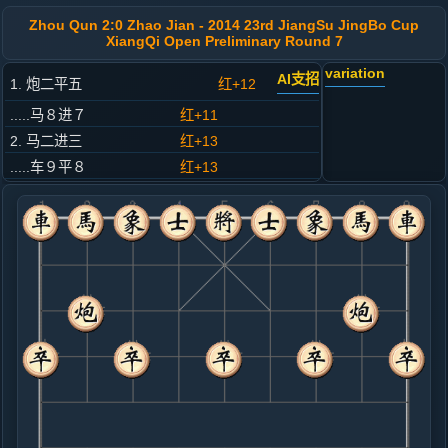
Zhou Qun 2:0 Zhao Jian - 2014 23rd JiangSu JingBo Cup
XiangQi Open Preliminary Round 7
variation
AI支招
1. 炮二平五
红+12
.....马８进７
红+11
2. 马二进三
红+13
.....车９平８
红+13
3. 车一平二
红+12
.....马２进３
红+18
4. 马八进七
红+4
.....卒７进１
红+22
5. 车二进六
红+6
.....马７进６
红+9
卒３进１
6. 兵五进一
红+6
.....卒７进１
红+9
7. 车二退一
红+11
.....卒７进１
红+16
马６进７