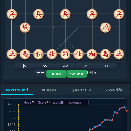
8. 车二平四
红+0
兵五进一
.....卒７进１
红+5
9. 车四平二
黑+12
马七进五
.....车１进１
黑+18
10. 马七进五
黑+47
兵五进一
.....车１平７
红+23
卒７进１
11. 马五退三
黑+1
兵五进一
.....车８进１
黑+1
12. 兵五进一
黑+1
|<
<<
>>
>|
↑↓
.....砲８平５
红+0
砲８平７
0/45
Auto
Sound
☰☰
13. 车二平四
黑+31
车二进三
.....砲２进２
红+0
士４进５
score-chart
analysis
game-info
cloud-DB
14. 兵五进一
红+0
.....砲５进５
红+50
砲２平５
Move:
1
Score
12
sco-diff
-
sco-gain
-
15. 相七进五
红+58
.....砲２退３
红+970
砲２退１
16. 兵五平六
红+1034
.....车７平４
红+1328
马３退５