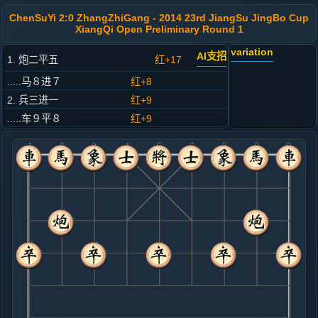
ChenSuYi 2:0 ZhangZhiGang - 2014 23rd JiangSu JingBo Cup
XiangQi Open Preliminary Round 1
variation
AI支招
1. 炮二平五
红+17
.....马８进７
红+8
2. 兵三进一
红+9
.....车９平８
红+9
3. 马二进三
红+6
.....砲８平９
红+13
4. 马八进七
红+7
.....砲２平５
红+23
5. 兵七进一
红+19
.....马２进３
红+20
6. 车九平八
红+19
马七进八
.....车１进１
红+19
7. 马七进八
红+25
.....车８进４
红+17