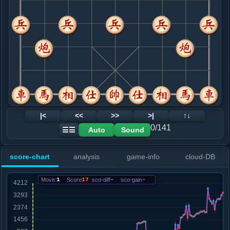
8. 车一平二
红+19
.....车８进５
红+22
9. 马三退二
红+34
.....车１平８
红+24
砲５进４
10. 马二进三
红+31
.....车８进３
红+21
11. 马八进七
红+18
.....车８平２
红+59
卒７进１
12. 炮八进二
红+74
炮五平七
|<
<<
>>
>|
↑↓
.....卒７进１
红+58
0/141
Auto
Sound
☰☰
13. 炮五平八
红+72
.....车２平４
红+71
score-chart
analysis
game-info
cloud-DB
14. 相七进五
红+21
马三进四
.....卒７进１
红+26
Move:
1
Score
17
sco-diff
-
sco-gain
-
15. 炮八平三
红+14
.....马７进６
红+28
16. 马七进五
红+3
炮八平七
.....象７进５
红+5