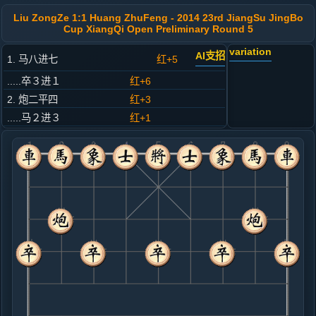
Liu ZongZe 1:1 Huang ZhuFeng - 2014 23rd JiangSu JingBo
Cup XiangQi Open Preliminary Round 5
variation
AI支招
1. 马八进七
红+5
.....卒３进１
红+6
2. 炮二平四
红+3
.....马２进３
红+1
3. 马二进三
红+0
.....马８进９
红+1
4. 车一平二
红+1
.....车９平８
红+0
5. 相七进五
红+0
.....砲８平７
红+0
卒７进１
6. 车二进九
黑+1
.....马９退８
黑+2
7. 车九进一
黑+1
.....马８进９
红+4
卒７进１