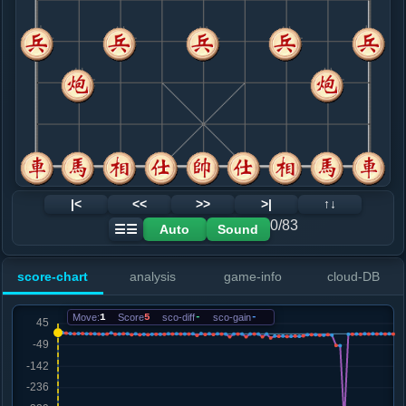
8. 车九平二
黑+2
车九平六
.....象３进５
黑+1
9. 车二进三
红+0
.....车１平３
红+0
10. 炮八退二
黑+4
兵七进一
.....马３进２
红+0
卒７进１
11. 炮八平七
黑+4
炮八进七
.....砲７进４
黑+2
12. 车二平三
黑+4
|<
<<
>>
>|
↑↓
.....砲７平３
黑+2
0/83
Auto
Sound
☰☰
13. 炮七进三
黑+2
.....马２进３
黑+2
score-chart
analysis
game-info
cloud-DB
14. 车三平八
黑+2
.....砲２平３
红+0
砲２平４
Move:
1
Score
5
sco-diff
-
sco-gain
-
15. 马三进四
黑+1
.....卒５进１
红+0
卒７进１
16. 马四退六
黑+1
.....士４进５
黑+1