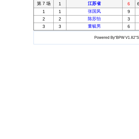
第 7 场
江苏省
1
6
张国凤
1
1
9
陈苏怡
2
2
3
董毓男
3
3
6
Powered By“BPW V1.82”