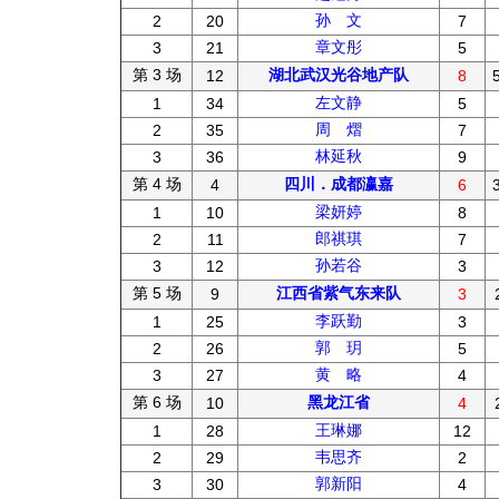
孙 文
2
20
7
章文彤
3
21
5
第 3 场
湖北武汉光谷地产队
12
8
左文静
1
34
5
周 熠
2
35
7
林延秋
3
36
9
第 4 场
四川．成都瀛嘉
4
6
梁妍婷
1
10
8
郎祺琪
2
11
7
孙若谷
3
12
3
第 5 场
江西省紫气东来队
9
3
李跃勤
1
25
3
郭 玥
2
26
5
黄 略
3
27
4
第 6 场
黑龙江省
10
4
王琳娜
1
28
12
韦思齐
2
29
2
郭新阳
3
30
4